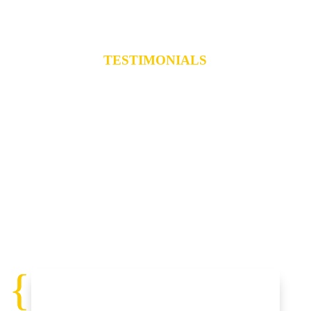
TESTIMONIALS
Was andere über die
Chakra
Persönlichkeitstypen
und
Shai Tubali sagen