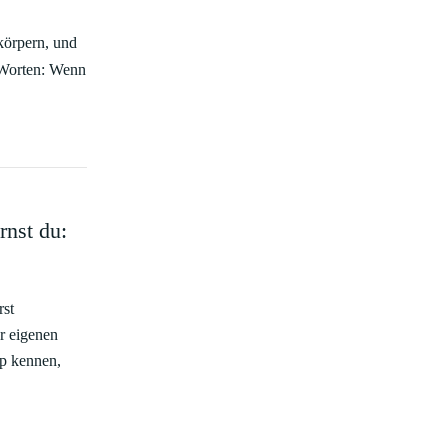
körpern, und
n Worten: Wenn
rnst du:
rst
r eigenen
yp kennen,