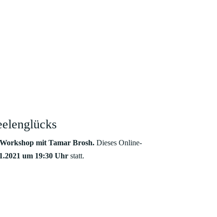
e
eelenglücks
Workshop mit Tamar Brosh.
Dieses Online-
11.2021 um 19:30 Uhr
statt.
ig Soulprint durch dein Chakrensyste, zu