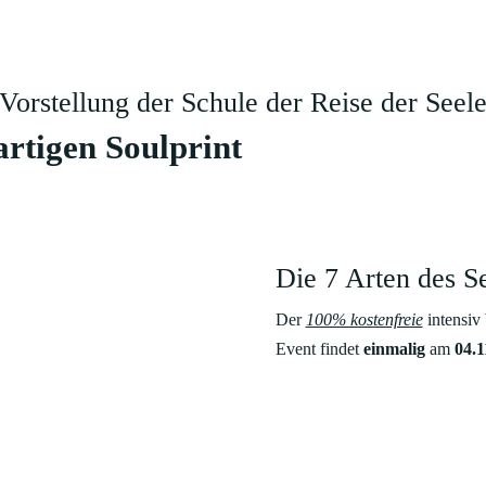
Vorstellung der Schule der Reise der Seel
artigen Soulprint
Die 7 Arten des S
Der
100% kostenfreie
intensiv
Event findet
einmalig
am
04.
Lerne deinen einzigart
kontaktieren.